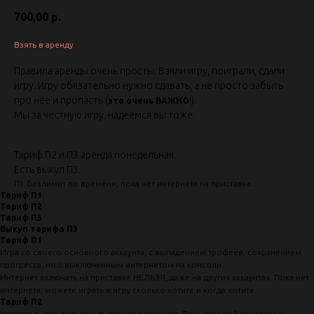
700,00
р.
Взять в аренду
Правила аренды очень просты. Взяли игру, поиграли, сдали
игру. Игру обязательно нужно сдавать, а не просто забыть
про нее и пропасть (
!).
это очень ВАЖНО
Мы за честную игру, надеемся вы тоже.
Тариф П2 и П3 аренда понедельная.
Есть выкуп П3.
П1 безлимит по времени, пока нет интернета на приставке.
Тариф П1
Тариф П2
Тариф П3
Выкуп тарифа П3
Тариф П1
Игра со своего основного аккаунта, с выпадением трофеев, сохранением
прогресса, но с выключенным интернетом на консоли.
Интернет включать на приставке НЕЛЬЗЯ, даже на других аккаунтах. Пока нет
интернета, можете играть в игру сколько хотите и когда хотите.
Тариф П2
Играете в игру только с выданного аккаунта. Весь игровой прогресс и