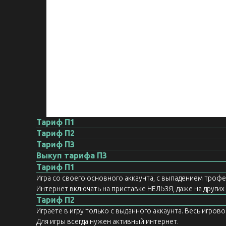
Тариф П1
Тариф П2
Тариф П3
Выкуп тарифа П3
Тариф П1
Игра со своего основного аккаунта, с выпадением троф
Интернет включать на приставке НЕЛЬЗЯ, даже на других а
Тариф П2
Играете в игру только с выданного аккаунта. Весь игров
Для игры всегда нужен активный интернет.