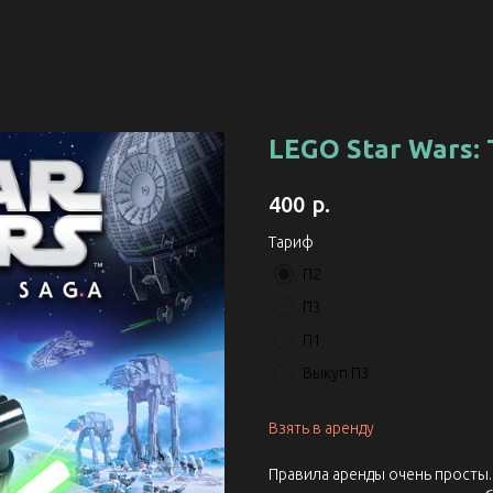
LEGO Star Wars: 
р.
400
Тариф
П2
П3
П1
Выкуп П3
Взять в аренду
Правила аренды очень просты. 