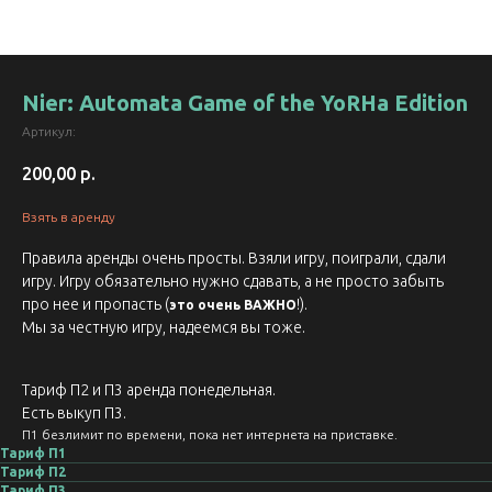
Nier: Automata Game of the YoRHa Edition
Артикул:
200,00
р.
Взять в аренду
Правила аренды очень просты. Взяли игру, поиграли, сдали
игру. Игру обязательно нужно сдавать, а не просто забыть
про нее и пропасть (
!).
это очень ВАЖНО
Мы за честную игру, надеемся вы тоже.
Тариф П2 и П3 аренда понедельная.
Есть выкуп П3.
П1 безлимит по времени, пока нет интернета на приставке.
Тариф П1
Тариф П2
Тариф П3