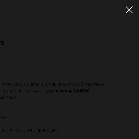
ws
Взяли игру, поиграли, сдали игру. Игру обязательно
ыть про нее и пропасть (
это очень ВАЖНО
!).
вы тоже.
ная.
нет интернета на приставке.