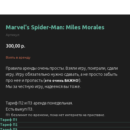
Marvel's Spider-Man: Miles Morales
Артикул:
300,00
р.
Взять в аренду
Правила аренды очень просты. Взяли игру, поиграли, сдали
игру. Игру обязательно нужно сдавать, а не просто забыть
про нее и пропасть (
!).
это очень ВАЖНО
Мы за честную игру, надеемся вы тоже.
Тариф П2 и П3 аренда понедельная.
Есть выкуп П3.
П1 безлимит по времени, пока нет интернета на приставке.
Тариф П1
Тариф П2
Тариф П3