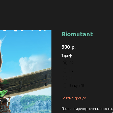
Biomutant
р.
300
Тариф
П2
П3
П1
Выкуп П3
Взять в аренду
Правила аренды очень просты. 