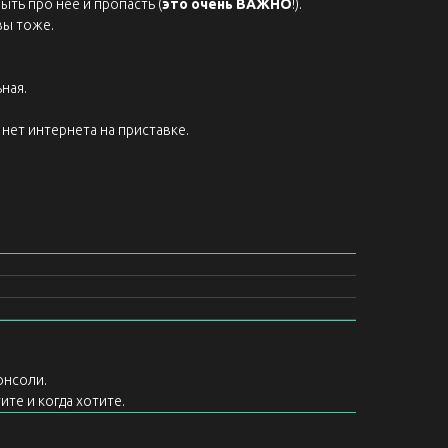
ыть про нее и пропасть (
это очень ВАЖНО
!).
вы тоже.
ная.
нет интернета на приставке.
онсоли.
ите и когда хотите.