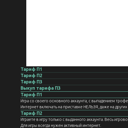
Тариф П1
Тариф П2
Тариф П3
Выкуп тарифа П3
Тариф П1
Игра со своего основного аккаунта, с выпадением троф
Интернет включать на приставке НЕЛЬЗЯ, даже на других а
Тариф П2
Играете в игру только с выданного аккаунта. Весь игров
Для игры всегда нужен активный интернет.