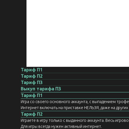
Тариф П1
Тариф П2
Тариф П3
Выкуп тарифа П3
Тариф П1
Игра со своего основного аккаунта, с выпадением троф
Интернет включать на приставке НЕЛЬЗЯ, даже на других а
Тариф П2
Играете в игру только с выданного аккаунта. Весь игров
Для игры всегда нужен активный интернет.