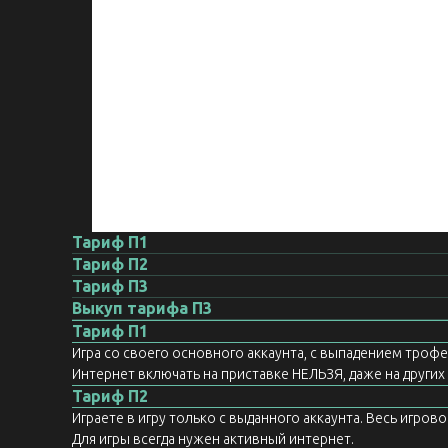
Тариф П1
Тариф П2
Тариф П3
Выкуп тарифа П3
Тариф П1
Игра со своего основного аккаунта, с выпадением троф
Интернет включать на приставке НЕЛЬЗЯ, даже на других а
Тариф П2
Играете в игру только с выданного аккаунта. Весь игров
Для игры всегда нужен активный интернет.