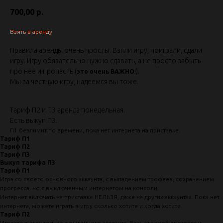
700,00
р.
Взять в аренду
Правила аренды очень просты. Взяли игру, поиграли, сдали
игру. Игру обязательно нужно сдавать, а не просто забыть
про нее и пропасть (
!).
это очень ВАЖНО
Мы за честную игру, надеемся вы тоже.
Тариф П2 и П3 аренда понедельная.
Есть выкуп П3.
П1 безлимит по времени, пока нет интернета на приставке.
Тариф П1
Тариф П2
Тариф П3
Выкуп тарифа П3
Тариф П1
Игра со своего основного аккаунта, с выпадением трофеев, сохранением
прогресса, но с выключенным интернетом на консоли.
Интернет включать на приставке НЕЛЬЗЯ, даже на других аккаунтах. Пока нет
интернета, можете играть в игру сколько хотите и когда хотите.
Тариф П2
Играете в игру только с выданного аккаунта. Весь игровой прогресс и